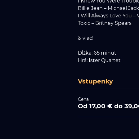
I Knew You Were Trouble 
Billie Jean – Michael Jac
I Will Always Love You 
Toxic – Britney Spears
& viac!
Dĺžka: 65 minut
Hrá: Ister Quartet
Vstupenky
Cena
Od 17,00 € do 39,0