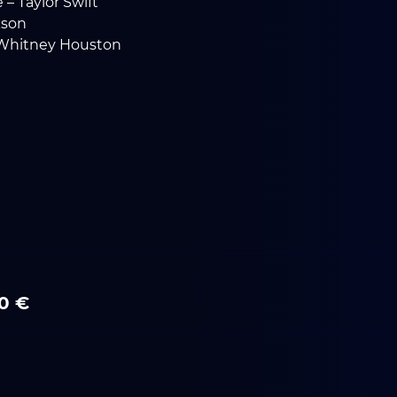
– Taylor Swift
kson
– Whitney Houston
0 €