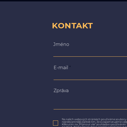
KONTAKT
Jméno
E-mail
Zpráva
Na našich webových stránkách používáme soubory 
nejrelevantnější zážitek tím, že si zapamatujeme va
Kliknutím na „Přijmout vše“ souhlasíte s používání
navštívit „Nastavení souborů cookie“ a poskytnout k