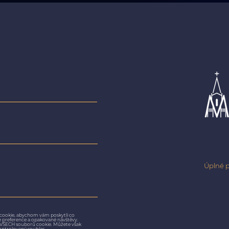
Úplné p
cookie, abychom vám poskytli co
še preference a opakované návštěvy.
m VŠECH souborů cookie. Můžete však
ontrolovaný souhlas.