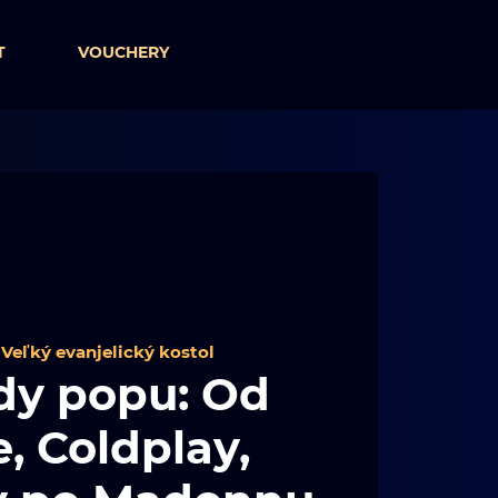
T
VOUCHERY
 
Veľký evanjelický kostol
dy popu: Od
, Coldplay,