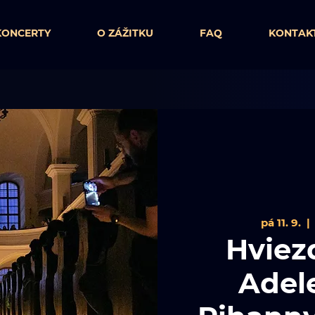
KONCERTY
O ZÁŽITKU
FAQ
KONTAK
pá 11. 9.
  | 
Hviez
Adele