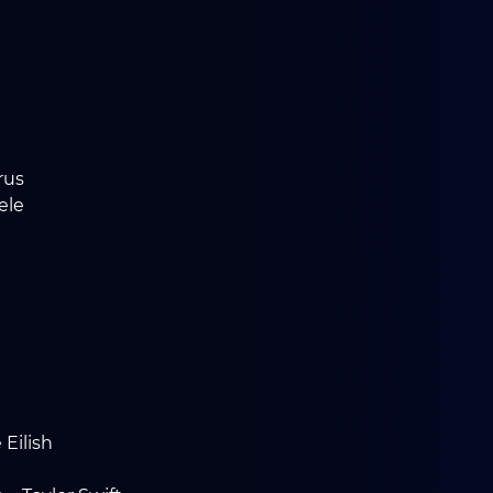
rus
ele
 Eilish