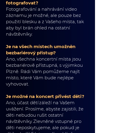
fotografovat?
Fotografování a nahrávání video
záznamu je možné, ale pouze bez
použití blesku a z Vašeho místa, tak
aby byl brán ohled na ostatní
návštěvníky.
Je na všech místech umožněn
bezbariérový přístup?
Ano, všechna koncertní místa jsou
bezbariérově přístupná, s výjimkou
Plzně. Rádi Vám pomůžeme najít
místo, které Vám bude nejlépe
vyhovovat.
Je možné na koncert přivést děti?
Ano, účast dětí záleží na Vašem
uvážení. Prosíme, abyste zajistili, že
děti nebudou rušit ostatní
návštěvníky. Zlevněné vstupné pro
děti neposkytujeme, ale pokud je