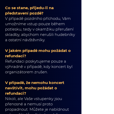
Co se stane, přijedu-li na
představení pozdě?
V případě pozdního příchodu, Vám
umožníme vstup pouze během
potlesku, tedy v okamžiku přerušení
skladby, abychom nerušili hudebníky
a ostatní návštěvníky.
V jakém případě mohu požádat o
refundaci?
Refundaci poskytujeme pouze a
výhradně v případě, kdy koncert byl
organizátorem zrušen.
V případě, že nemohu koncert
navštívit, mohu požádat o
refundaci?
Nikoli, ale Vaše vstupenky jsou
přenosné a nemusí proto
propadnout. Můžete je nabídnout