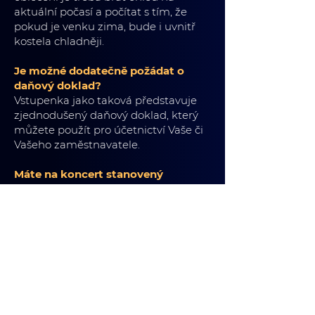
aktuální počasí a počítat s tím, že
pokud je venku zima, bude i uvnitř
kostela chladněji.
Je možné dodatečně požádat o
daňový doklad?
Vstupenka jako taková představuje
zjednodušený daňový doklad, který
můžete použít pro účetnictví Vaše či
Vašeho zaměstnavatele.
Máte na koncert stanovený
dresscode?
Na akci není předepsaný žádný dress
code a není nezbytné obléci se
formálně. Záleží jen na Vás, co si
zvolíte. Být elegantní však nikdy
neuškodí. :-)
Kdy se otevírá vstup na koncert?
Pro návštěvníky otevíráme 60 minut