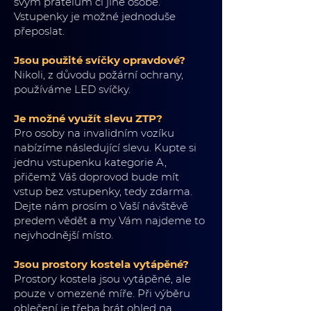
svým přátelům či jiné osobě.
Vstupenky je možné jednoduše
přeposlat.
Jsou použité svíčky opravdové?
Nikoli, z důvodu požární ochrany,
používáme LED svíčky.
Je možné využít slevu ZTP?
Pro osoby na invalidním vozíku
nabízíme následující slevu. Kupte si
jednu vstupenku kategorie A,
přičemž Váš doprovod bude mít
vstup bez vstupenky, tedy zdarma.
Dejte nám prosím o Vaší návštěvě
predem vědět a my Vám najdeme to
nejvhodnější místo.
Jsou prostory kostela vytápěné?
Prostory kostela jsou vytápěné, ale
pouze v omezené míře. Při výběru
oblečení je třeba brát ohled na