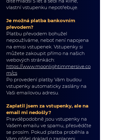
dítě mladší 5 let a sedí na klíně,
vlastní vstupenku nepotřebuje.
Je možná platba bankovním
převodem?
Platbu převodem bohužel
nepoužíváme, neboť není napojena
na emisi vstupenek. Vstupenky si
můžete zakoupit přímo na našich
webových stránkách:
https://www.moonlightimmersive.co
m/cs
Po provedení platby Vám budou
vstupenky automaticky zaslány na
Vaši emailovou adresu.
Zaplatil jsem za vstupenky, ale na
email mi nedošly?
Pravděpodobně jsou vstupenky na
Vašem emailu ve spamu, přesvědčte
se prosím. Pokud platba proběhla a
Vám přišel doklad o zaplaceni,