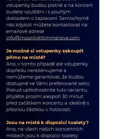
vstupenky budou platné a na koncert
budete vpuštěni i s pouhým
dokladem o zaplacení. Samozřejmě
nás kdykoli můžete kontaktovat na
emailové adrese
info@moonlightimmersive.com
Je možné si vstupenky zakoupit
přímo na místě?
Ano, v tomto případě ale vstupenky
dopředu nerezervujeme a
nemůžeme garantovat, že budou
dostupné ve Vámi preferované sekci.
Pokud upřednostníte tuto variantu,
přijděte prosím alespoň 30 minut
před začátkem koncertu a ideálně s
přesnou částkou v hotovosti.
Jsou na místě k dispozici toalety?
Ano, na všech našich koncertních
místech jsou k dispozici toalety.