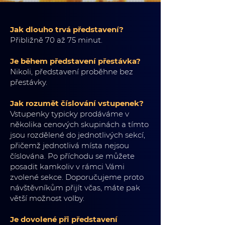
Jak dlouho trvá představení?
Přibližně 70 až 75 minut.
Je během představení přestávka?
Nikoli, představení proběhne bez
přestávky.
Jak rozumět číslování vstupenek?
Vstupenky typicky prodáváme v
několika cenových skupinách a tímto
jsou rozdělené do jednotlivých sekcí,
přičemž jednotlivá místa nejsou
číslována. Po příchodu se můžete
posadit kamkoliv v rámci Vámi
zvolené sekce. Doporučujeme proto
návštěvníkům přijít včas, máte pak
větší možnost volby.
Je dovolené při představení