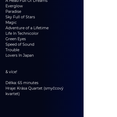
A Head Full Of Dreams
Everglow
Paradise
Sky Full of Stars
Magic
Adventure of a Lifetime
Life In Technicolor
Green Eyes
Speed of Sound
Trouble
Lovers In Japan
& více!
Délka: 65 minutes
Hraje: Krása Quartet (smyčcový 
kvartet)