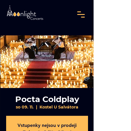
Pocta Coldplay
so 09. 11.
  |  
Kostel U Salvátora
Vstupenky nejsou v prodeji