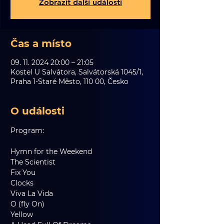
Zobrazit další události
Čas a místo
09. 11. 2024 20:00 – 21:05
Kostel U Salvátora, Salvátorská 1045/1,
Praha 1-Staré Město, 110 00, Česko
O události
Program:
Hymn for the Weekend
The Scientist
Fix You
Clocks
Viva La Vida
O (fly On)
Yellow