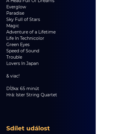
A Head Full Of Dreams
Everglow
Paradise
Sky Full of Stars
Magic
Adventure of a Lifetime
Life In Technicolor
Green Eyes
Speed of Sound
Trouble
Lovers In Japan
& viac!
Dĺžka: 65 minút
Hrá: Ister String Quartet
Sdílet událost