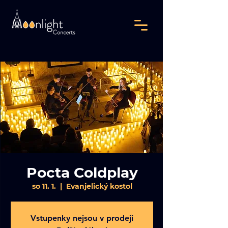
Pocta Coldplay
so 11. 1.
  |  
Evanjelický kostol
Vstupenky nejsou v prodeji