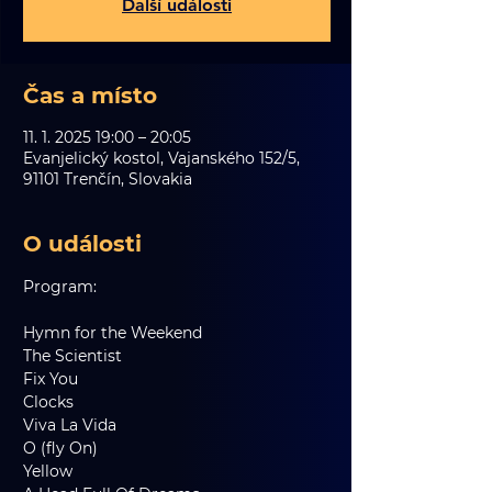
Další události
Čas a místo
11. 1. 2025 19:00 – 20:05
Evanjelický kostol, Vajanského 152/5,
91101 Trenčín, Slovakia
O události
Program:
Hymn for the Weekend
The Scientist
Fix You
Clocks
Viva La Vida
O (fly On)
Yellow