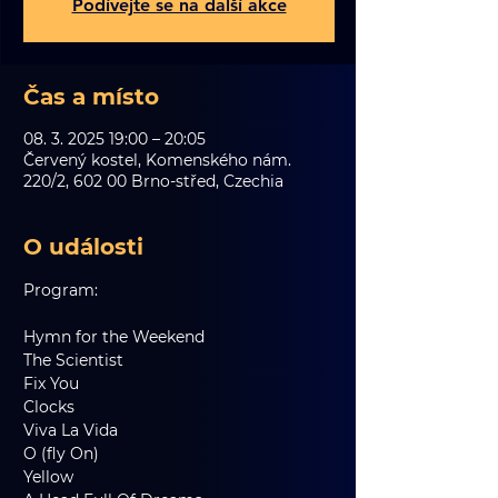
Podívejte se na další akce
Čas a místo
08. 3. 2025 19:00 – 20:05
Červený kostel, Komenského nám.
220/2, 602 00 Brno-střed, Czechia
O události
Program:
Hymn for the Weekend   
The Scientist   
Fix You   
Clocks   
Viva La Vida     
O (fly On)   
Yellow     