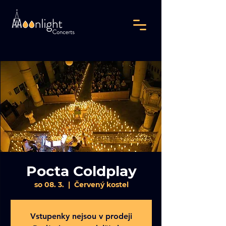
Pocta Coldplay
so 08. 3.
  |  
Červený kostel
Vstupenky nejsou v prodeji