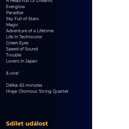
A Head Full Of Dreams     
Everglow   
Paradise    
Sky Full of Stars     
Magic   
Adventure of a Lifetime     
Life In Technicolor     
Green Eyes   
Speed of Sound     
Trouble     
Lovers In Japan
& více!
Délka: 65 minutes
Hraje: Olomouc String Quartet
Sdílet událost