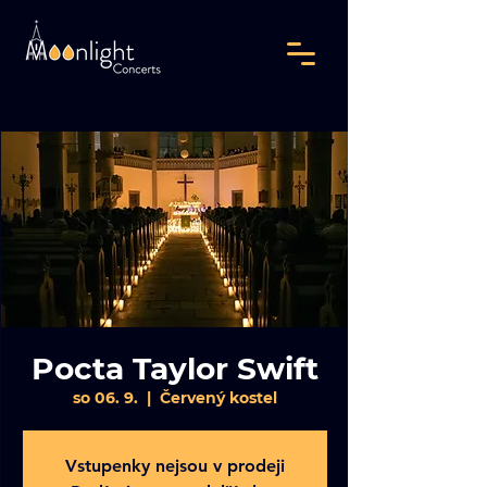
Pocta Taylor Swift
so 06. 9.
  |  
Červený kostel
Vstupenky nejsou v prodeji