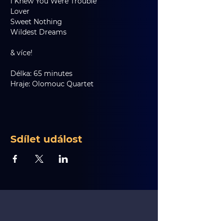
I Knew You Were Trouble
Lover
Sweet Nothing
Wildest Dreams
& více!
Délka: 65 minutes
Hraje: Olomouc Quartet
Sdílet událost