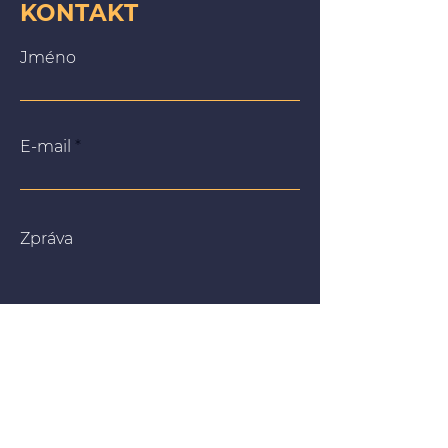
KONTAKT
Jméno
E-mail
Zpráva
Na našich webových stránkách používáme soubory
cookie, abychom vám poskytli co nejrelevantnější
zážitek tím, že si zapamatujeme vaše preference a
opakované návštěvy. Kliknutím na „Přijmout vše“
souhlasíte s používáním VŠECH souborů cookie. Můžete
však navštívit „Nastavení souborů cookie“ a poskytnout
kontrolovaný souhlas.