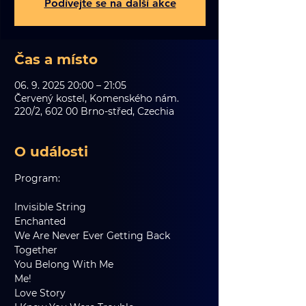
Podívejte se na další akce
Čas a místo
06. 9. 2025 20:00 – 21:05
Červený kostel, Komenského nám.
220/2, 602 00 Brno-střed, Czechia
O události
Program:
Invisible String
Enchanted
We Are Never Ever Getting Back 
Together
You Belong With Me
Me!
Love Story