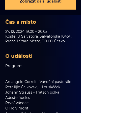
Zobrazit další události
Čas a místo
27. 12. 2024 19:00 – 20:05
Kostel U Salvátora, Salvátorská 1045/1,
Praha 1-Staré Město, 110 00, Česko
O události
Program:
Arcangelo Correli - Vánoční pastorále
Petr Iljic Čajkovskij - Louskáček
Johann Strauss - Tratsch polka
Adeste fideles
První Vánoce
O Holy Night