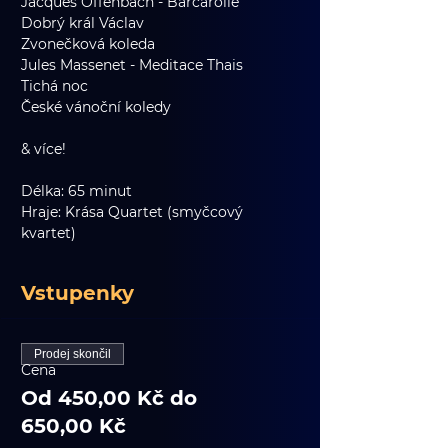
Jacques Offenbach - Barcarolle
Dobrý král Václav
Zvonečková koleda
Jules Massenet - Meditace Thais
Tichá noc
České vánoční koledy
& více!
Délka: 65 minut
Hraje: Krása Quartet (smyčcový 
kvartet)
Vstupenky
Prodej skončil
Cena
Od 450,00 Kč do
650,00 Kč