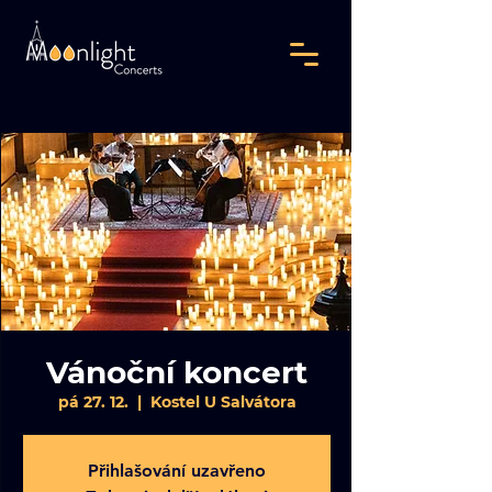
Vánoční koncert
pá 27. 12.
  |  
Kostel U Salvátora
Přihlašování uzavřeno