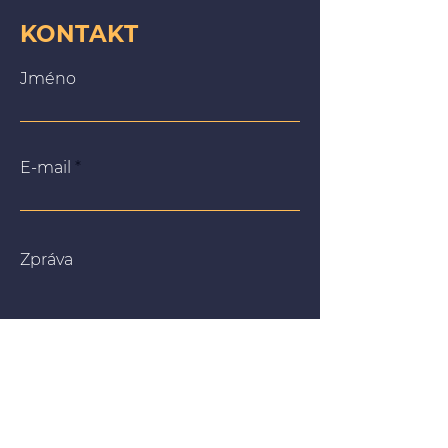
KONTAKT
Jméno
E-mail
Zpráva
Na našich webových stránkách používáme soubory
cookie, abychom vám poskytli co nejrelevantnější
zážitek tím, že si zapamatujeme vaše preference a
opakované návštěvy. Kliknutím na „Přijmout vše“
souhlasíte s používáním VŠECH souborů cookie. Můžete
však navštívit „Nastavení souborů cookie“ a poskytnout
kontrolovaný souhlas.