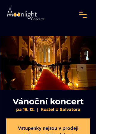
Vánoční koncert
pá 19. 12.
  |  
Kostel U Salvátora
Vstupenky nejsou v prodeji