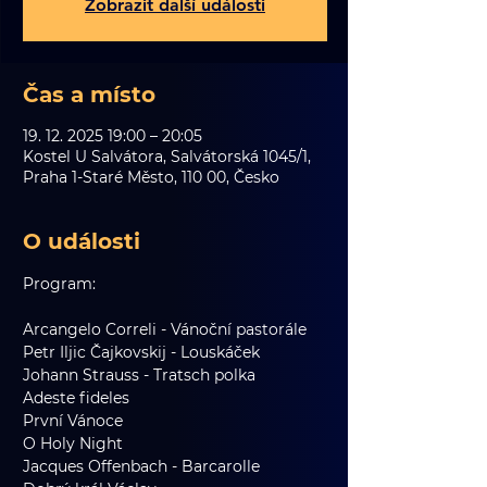
Zobrazit další události
Čas a místo
19. 12. 2025 19:00 – 20:05
Kostel U Salvátora, Salvátorská 1045/1,
Praha 1-Staré Město, 110 00, Česko
O události
Program:
Arcangelo Correli - Vánoční pastorále
Petr Iljic Čajkovskij - Louskáček
Johann Strauss - Tratsch polka
Adeste fideles
První Vánoce
O Holy Night
Jacques Offenbach - Barcarolle