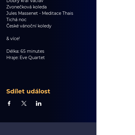
Dobrý král Václav
Zvonečková koleda
Jules Massenet - Meditace Thais
Tichá noc
České vánoční koledy
& více!
Délka: 65 minutes
Hraje: Eve Quartet
Sdílet událost