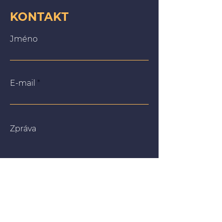
KONTAKT
Jméno
E-mail
Zpráva
Na našich webových stránkách používáme soubory
cookie, abychom vám poskytli co nejrelevantnější
zážitek tím, že si zapamatujeme vaše preference a
opakované návštěvy. Kliknutím na „Přijmout vše“
souhlasíte s používáním VŠECH souborů cookie. Můžete
však navštívit „Nastavení souborů cookie“ a poskytnout
kontrolovaný souhlas.