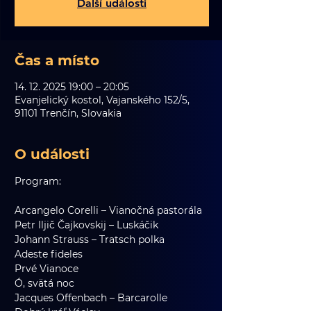
Další události
Čas a místo
14. 12. 2025 19:00 – 20:05
Evanjelický kostol, Vajanského 152/5,
91101 Trenčín, Slovakia
O události
Program:
Arcangelo Corelli – Vianočná pastorála
Petr Iljič Čajkovskij – Luskáčik
Johann Strauss – Tratsch polka
Adeste fideles
Prvé Vianoce
Ó, svätá noc
Jacques Offenbach – Barcarolle