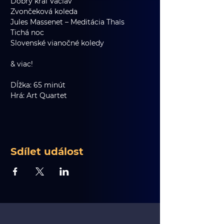
Dobrý kráľ Václav
Zvončeková koleda
Jules Massenet – Meditácia Thaïs
Tichá noc
Slovenské vianočné koledy
& viac!
Dĺžka: 65 minút
Hrá: Art Quartet
Sdílet událost