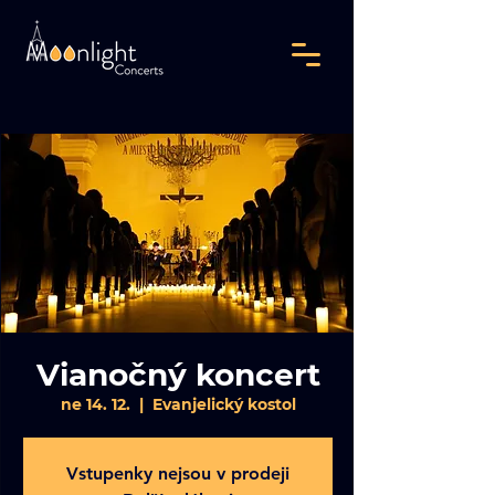
Vianočný koncert
ne 14. 12.
  |  
Evanjelický kostol
Vstupenky nejsou v prodeji