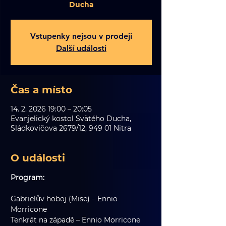
Ducha
Vstupenky nejsou v prodeji
Další události
Čas a místo
14. 2. 2026 19:00 – 20:05
Evanjelický kostol Svätého Ducha,
Sládkovičova 2679/12, 949 01 Nitra
O události
Program:
Gabrielův hoboj (Mise) – Ennio 
Morricone
Tenkrát na západě – Ennio Morricone