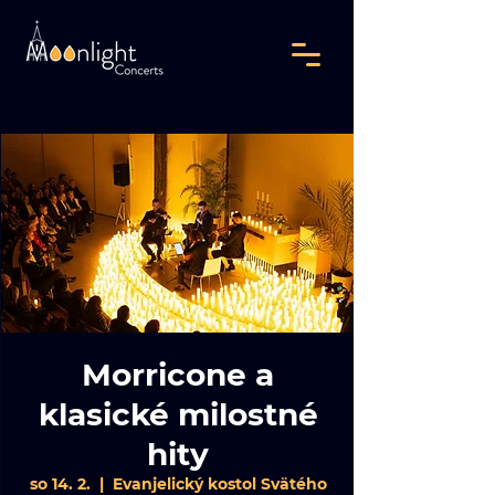
Morricone a
klasické milostné
hity
so 14. 2.
  |  
Evanjelický kostol Svätého