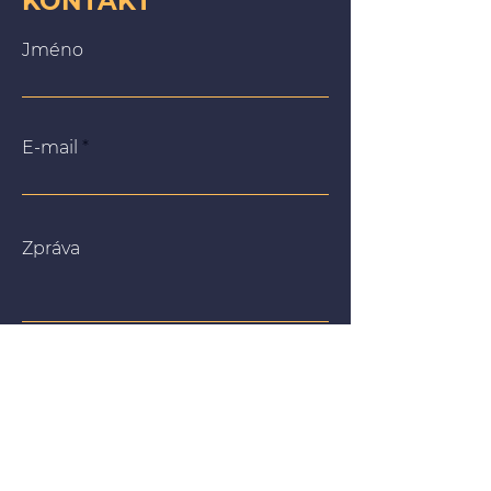
KONTAKT
Jméno
E-mail
Zpráva
Na našich webových stránkách používáme soubory
cookie, abychom vám poskytli co nejrelevantnější
zážitek tím, že si zapamatujeme vaše preference a
opakované návštěvy. Kliknutím na „Přijmout vše“
souhlasíte s používáním VŠECH souborů cookie. Můžete
však navštívit „Nastavení souborů cookie“ a poskytnout
kontrolovaný souhlas.