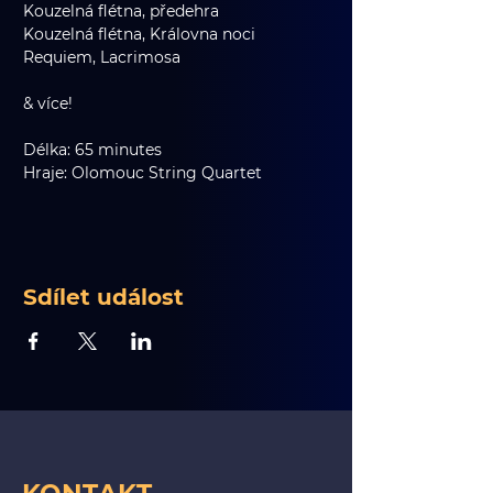
Kouzelná flétna, předehra
Kouzelná flétna, Královna noci
Requiem, Lacrimosa
& více!
Délka: 65 minutes
Hraje: Olomouc String Quartet
Sdílet událost