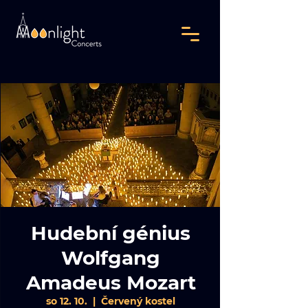
Hudební génius
Wolfgang
Amadeus Mozart
so 12. 10.
  |  
Červený kostel