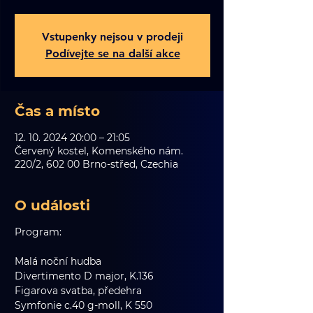
Vstupenky nejsou v prodeji
Podívejte se na další akce
Čas a místo
12. 10. 2024 20:00 – 21:05
Červený kostel, Komenského nám.
220/2, 602 00 Brno-střed, Czechia
O události
Program:
Malá noční hudba
Divertimento D major, K.136
Figarova svatba, předehra
Symfonie c.40 g-moll, K 550