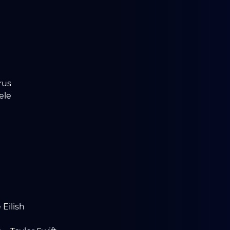
rus
ele
 Eilish