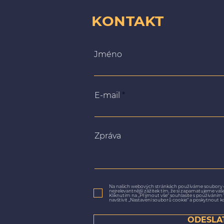
KONTAKT
Jméno
E-mail
Zpráva
Na našich webových stránkách používáme soubory 
nejrelevantnější zážitek tím, že si zapamatujeme va
Kliknutím na „Přijmout vše“ souhlasíte s používání
navštívit „Nastavení souborů cookie“ a poskytnout k
ODESLA