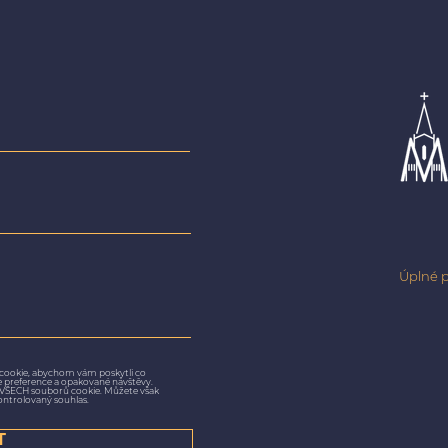
Úplné p
cookie, abychom vám poskytli co
še preference a opakované návštěvy.
m VŠECH souborů cookie. Můžete však
ontrolovaný souhlas.
T