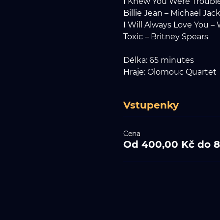
I Knew You Were Trouble 
Billie Jean – Michael Jac
I Will Always Love You 
Toxic – Britney Spears
Délka: 65 minutes
Hraje: Olomouc Quartet
Vstupenky
Cena
Od 400,00 Kč do 8