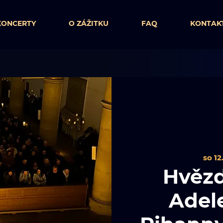
KONCERTY
O ZÁŽITKU
FAQ
KONTAK
so 12.
Hvězd
Adele