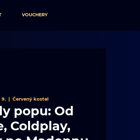
T
VOUCHERY
 9.
  |  
Červený kostel
y popu: Od
, Coldplay,