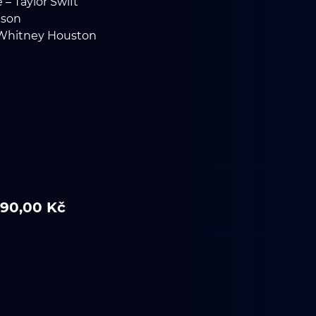
– Taylor Swift
kson
– Whitney Houston
90,00 Kč