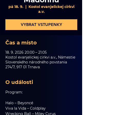
pá 18. 9.
  |  
Kostol evanjelickej cirkvi
a.v.
VYBRAT VSTUPENKY
Čas a místo
18. 9. 2026 20:00 – 21:05
Kostol evanjelickej cirkvi a.v., Námestie
Slovenského národného povstania
274/7, 917 01 Trnava
O události
Program:
Halo – Beyoncé
Viva la Vida – Coldplay
Wrecking Ball – Miley Cyrus