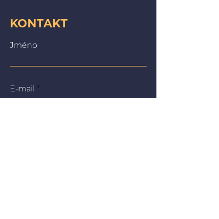
KONTAKT
Jméno
E-mail
Zpráva
Na našich webových stránkách používáme soubory
cookie, abychom vám poskytli co nejrelevantnější
zážitek tím, že si zapamatujeme vaše preference a
opakované návštěvy. Kliknutím na „Přijmout vše“
souhlasíte s používáním VŠECH souborů cookie. Můžete
však navštívit „Nastavení souborů cookie“ a poskytnout
kontrolovaný souhlas.