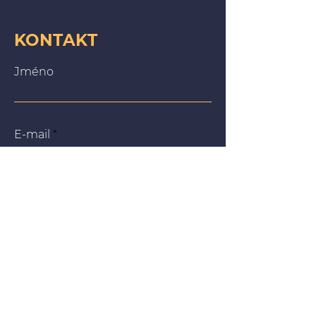
KONTAKT
Jméno
E-mail
Zpráva
Na našich webových stránkách používáme soubory
cookie, abychom vám poskytli co nejrelevantnější
zážitek tím, že si zapamatujeme vaše preference a
opakované návštěvy. Kliknutím na „Přijmout vše“
souhlasíte s používáním VŠECH souborů cookie. Můžete
však navštívit „Nastavení souborů cookie“ a poskytnout
kontrolovaný souhlas.