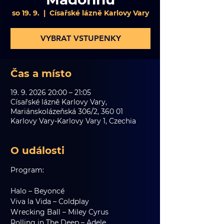
so 19. 9.
  |  
Císařské lázně Karlovy Vary
VYBRAT VSTUPENKY
Čas a místo
19. 9. 2026 20:00 – 21:05
Císařské lázně Karlovy Vary,
Mariánskolázeňská 306/2, 360 01
Karlovy Vary-Karlovy Vary 1, Czechia
O události
Program:
Halo – Beyoncé
Viva la Vida – Coldplay
Wrecking Ball – Miley Cyrus
Rolling in The Deep – Adele