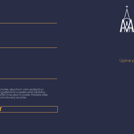
Úplné p
cookie, abychom vám poskytli co
še preference a opakované návštěvy.
m VŠECH souborů cookie. Můžete však
ontrolovaný souhlas.
T