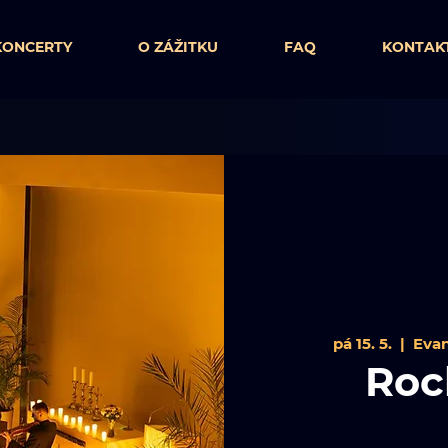
KONCERTY
O ZÁŽITKU
FAQ
KONTAK
pá 15. 5.
  |  
Evan
Roc