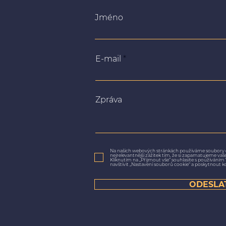
Jméno
E-mail
Zpráva
Na našich webových stránkách používáme soubory 
nejrelevantnější zážitek tím, že si zapamatujeme va
Kliknutím na „Přijmout vše“ souhlasíte s používání
navštívit „Nastavení souborů cookie“ a poskytnout k
ODESLA