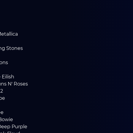
etallica
ling Stones
ons
 Eilish
uns N' Roses
U2
pe
ee
 Bowie
Deep Purple