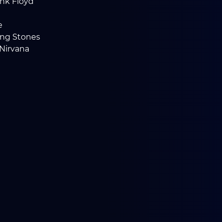
nk Floyd
e
ling Stones
 Nirvana