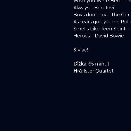
Wish you Were Here – Pi
Always – Bon Jovi
Boys don't cry – The Cur
As tears go by – The Rol
Smells Like Teen Spirit –
Heroes – David Bowie
& viac!
Dĺžka: 
65 minut
Hrá: 
Ister Quartet