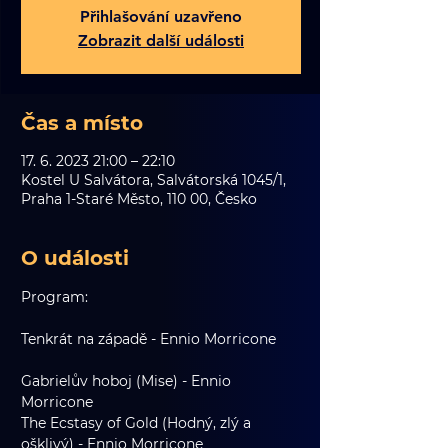
Přihlašování uzavřeno
Zobrazit další události
Čas a místo
17. 6. 2023 21:00 – 22:10
Kostel U Salvátora, Salvátorská 1045/1,
Praha 1-Staré Město, 110 00, Česko
O události
Program:
Tenkrát na západě - Ennio Morricone	
Gabrielův hoboj (Mise) - Ennio 
Morricone				
The Ecstasy of Gold (Hodný, zlý a 
ošklivý) - Ennio Morricone			