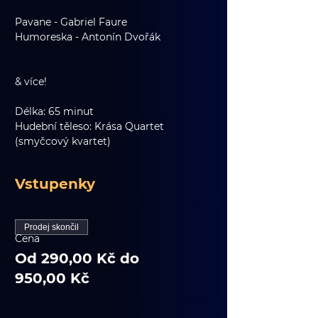
Pavane - Gabriel Faure				
Humoreska - Antonín Dvořák		
& více!
Délka: 65 minut
Hudební těleso: Krása Quartet 
(smyčcový kvartet)
Vstupenky
Prodej skončil
Cena
Od 290,00 Kč do
950,00 Kč