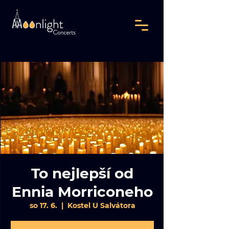
To nejlepší od
Ennia Morriconeho
so 17. 6.
  |  
Kostel U Salvátora