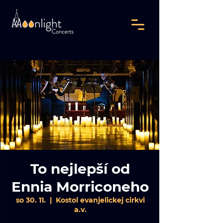
To nejlepší od
Ennia Morriconeho
so 30. 11.
  |  
Kostol evanjelickej cirkvi
a.v.