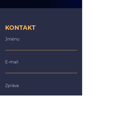
KONTAKT
Jméno
E-mail
Zpráva
Na našich webových stránkách používáme soubory
cookie, abychom vám poskytli co nejrelevantnější