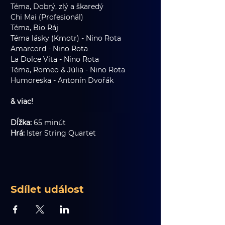
Téma, Dobrý, zlý a škaredý
Chi Mai (Profesionál)
Téma, Bio Ráj
Téma lásky (Kmotr) - Nino Rota
Amarcord - Nino Rota
La Dolce Vita - Nino Rota
Téma, Romeo & Júlia - Nino Rota
Humoreska - Antonín Dvořák
& viac!
Dĺžka:
 65 minút
Hrá:
 Ister String Quartet
Sdílet událost