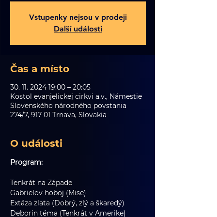
Vstupenky nejsou v prodeji
Další události
Čas a místo
30. 11. 2024 19:00 – 20:05
Kostol evanjelickej cirkvi a.v., Námestie
Slovenského národného povstania
274/7, 917 01 Trnava, Slovakia
O události
Program:
Tenkrát na Západe
Gabrielov hoboj (Mise)
Extáza zlata (Dobrý, zlý a škaredý)
Deborin téma (Tenkrát v Amerike)