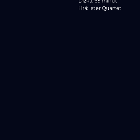
Dĺžka: 65 minut
Hrá: Ister Quartet