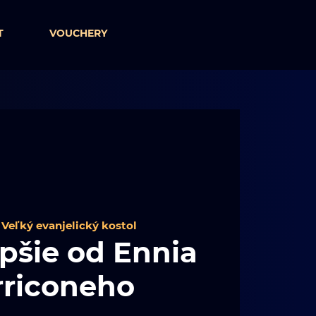
T
VOUCHERY
 
Veľký evanjelický kostol
epšie od Ennia
riconeho