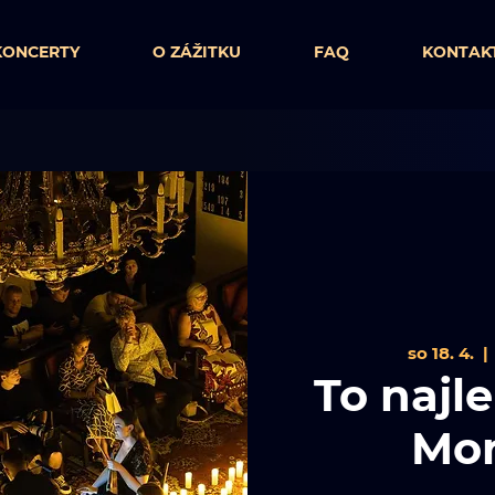
KONCERTY
O ZÁŽITKU
FAQ
KONTAK
so 18. 4.
  | 
To najl
Mor