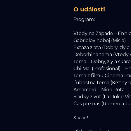
O události
Program:
Vtedy na Západe – Enni
Gabrielov hoboj (Misia) 
Extáza zlata (Dobrý, zlý 
Deborhina téma (Vtedy v
Téma – Dobrý, zlý a škar
Chi Mai (Profesionál) – 
Téma z filmu Cinema Par
Ľúbostná téma (Krstný o
Amarcord – Nino Rota
Sladký život (La Dolce Vi
Čas pre nás (Rómeo a Júl
& viac!