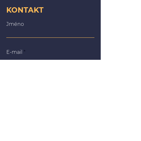
KONTAKT
Jméno
E-mail
Zpráva
Na našich webových stránkách používáme soubory
cookie, abychom vám poskytli co nejrelevantnější
zážitek tím, že si zapamatujeme vaše preference a
opakované návštěvy. Kliknutím na „Přijmout vše“
souhlasíte s používáním VŠECH souborů cookie. Můžete
však navštívit „Nastavení souborů cookie“ a poskytnout
kontrolovaný souhlas.