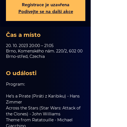
Registrace je uzavřena
Podívejte se na další akce
Čas a místo
20. 10. 2023 20:00 – 21:05
Brno, Komenského nám. 220/2, 602 00
Brno-střed, Czechia
O události
Program:
He’s a Pirate (Piráti z Karibiku) - Hans 
Zimmer
Across the Stars (Star Wars: Attack of 
the Clones) - John Williams
Theme from Ratatouille - Michael 
Giacchino