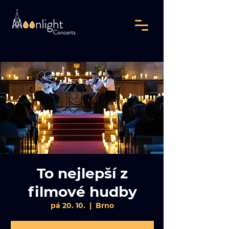
To nejlepší z
filmové hudby
pá 20. 10.
  |  
Brno