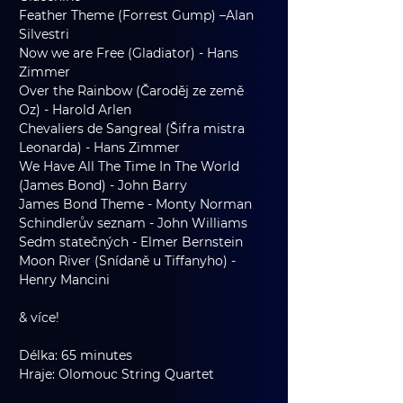
Feather Theme (Forrest Gump) –Alan 
Silvestri
Now we are Free (Gladiator) - Hans 
Zimmer
Over the Rainbow (Čaroděj ze země 
Oz) - Harold Arlen
Chevaliers de Sangreal (Šifra mistra 
Leonarda) - Hans Zimmer
We Have All The Time In The World 
(James Bond) - John Barry
James Bond Theme - Monty Norman
Schindlerův seznam - John Williams
Sedm statečných - Elmer Bernstein
Moon River (Snídaně u Tiffanyho) - 
Henry Mancini
& více!
Délka: 65 minutes
Hraje: Olomouc String Quartet