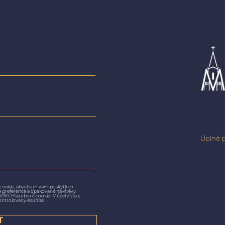
Úplné p
cookie, abychom vám poskytli co
še preference a opakované návštěvy.
m VŠECH souborů cookie. Můžete však
ontrolovaný souhlas.
T