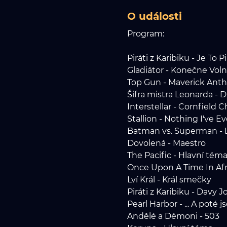
O události
Program:
Piráti z Karibiku - Je To Pi
Gladiátor - Konečne Voln
Top Gun - Maverick Ant
Šifra mistra Leonarda - D
Interstellar - Cornfield 
Stallion - Nothing I've 
Batman vs. Superman - 
Dovolená - Maestro
The Pacific - Hlavní tém
Once Upon A Time In Afr
Lví Král - Král smečky
Piráti z Karibiku - Davy 
Pearl Harbor - ... A poté j
Andělé a Démoni - 503