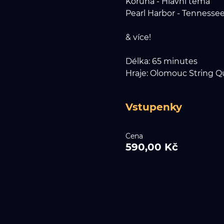
Koruna - Hlavní téma
Pearl Harbor - Tennesse
& více!
Délka: 65 minutes
Hraje: Olomouc String Q
Vstupenky
Cena
590,00 Kč