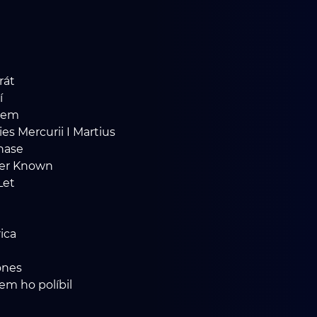
rát
í
hem
ies Mercurii I Martius
Chase
Ever Known
Let
a
ica
Jones
sem ho políbil