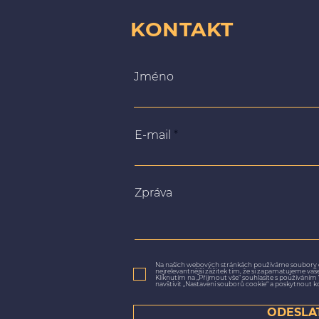
KONTAKT
Jméno
E-mail
Zpráva
Na našich webových stránkách používáme soubory 
nejrelevantnější zážitek tím, že si zapamatujeme va
Kliknutím na „Přijmout vše“ souhlasíte s používání
navštívit „Nastavení souborů cookie“ a poskytnout k
ODESLA