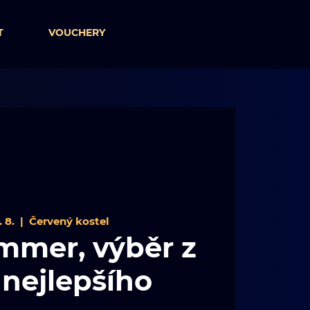
T
VOUCHERY
 8.
  |  
Červený kostel
mmer, výběr z
 nejlepšího