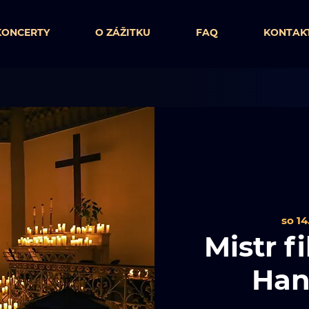
KONCERTY
O ZÁŽITKU
FAQ
KONTAK
so 14.
Mistr 
Han