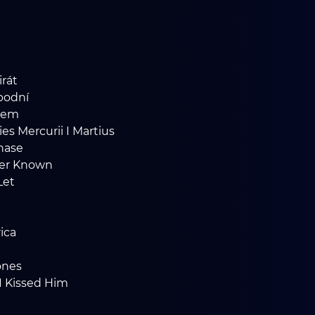
irát
bodní
hem
ies Mercurii I Martius
Chase
Ever Known
Let
a
ica
Jones
I Kissed Him