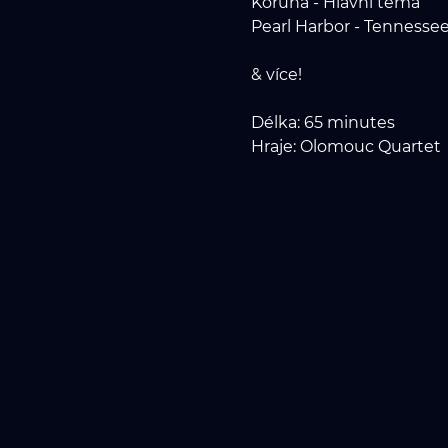
Koruna - Hlavni tema
Pearl Harbor - Tennesse
& více!
Délka: 65 minutes
Hraje: Olomouc Quartet