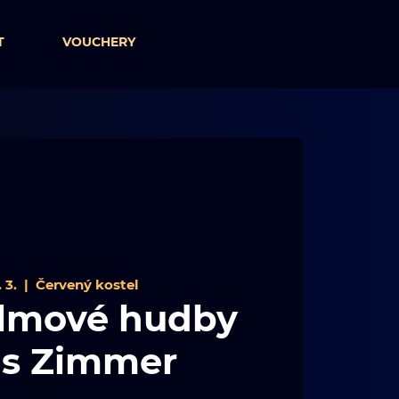
T
VOUCHERY
 3.
  |  
Červený kostel
filmové hudby
s Zimmer