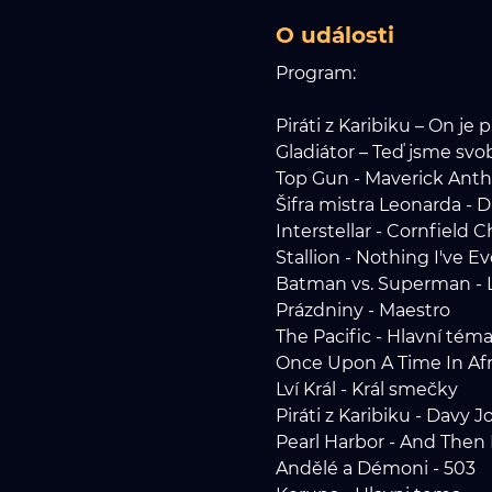
O události
Program:
Piráti z Karibiku – On je p
Gladiátor – Teď jsme svo
Top Gun - Maverick Ant
Šifra mistra Leonarda - D
Interstellar - Cornfield 
Stallion - Nothing I've 
Batman vs. Superman - 
Prázdniny - Maestro
The Pacific - Hlavní tém
Once Upon A Time In Afr
Lví Král - Král smečky
Piráti z Karibiku - Davy 
Pearl Harbor - And Then 
Andělé a Démoni - 503