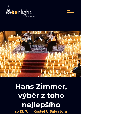
Hans Zimmer,
výběr z toho
nejlepšího
so 13. 7.
  |  
Kostel U Salvátora