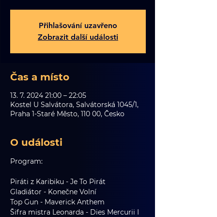
Přihlašování uzavřeno
Zobrazit další události
Čas a místo
13. 7. 2024 21:00 – 22:05
Kostel U Salvátora, Salvátorská 1045/1,
Praha 1-Staré Město, 110 00, Česko
O události
Program:
Piráti z Karibiku - Je To Pirát
Gladiátor - Konečne Volní
Top Gun - Maverick Anthem
Šifra mistra Leonarda - Dies Mercurii I 