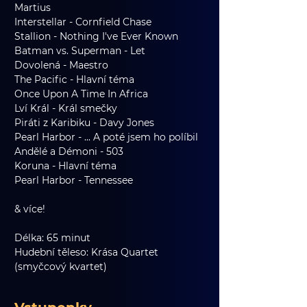
Martius
Interstellar - Cornfield Chase
Stallion - Nothing I've Ever Known
Batman vs. Superman - Let
Dovolená - Maestro
The Pacific - Hlavní téma
Once Upon A Time In Africa
Lví Král - Král smečky
Piráti z Karibiku - Davy Jones
Pearl Harbor - ... A poté jsem ho políbil
Andělé a Démoni - 503
Koruna - Hlavní téma
Pearl Harbor - Tennessee
& více!
Délka: 65 minut
Hudební těleso: Krása Quartet 
(smyčcový kvartet)