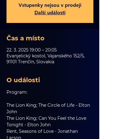
Vstupenky nejsou v prodeji
Další události
Čas a místo
22. 3. 2025 19:00 – 20:05
Evanjelický kostol, Vajanského 152/5,
91101 Trenčín, Slovakia
O události
Program:
The Lion King; The Circle of Life - Elton 
John
The Lion King; Can You Feel the Love 
Tonight - Elton John
Rent, Seasons of Love - Jonathan 
Larson