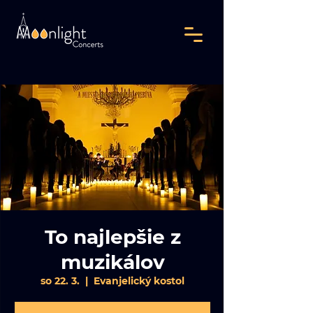
To najlepšie z
muzikálov
so 22. 3.
  |  
Evanjelický kostol