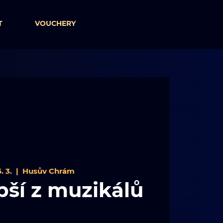
T
VOUCHERY
. 3.
  |  
Husův Chrám
pší z muzikálů