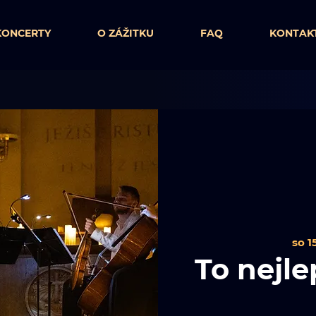
KONCERTY
O ZÁŽITKU
FAQ
KONTAK
so 15
To nejle