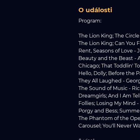
O události
Program:
The Lion King; The Circle 
The Lion King; Can You F
Rent, Seasons of Love -
Beauty and the Beast -
Chicago; That Toddlin' T
Hello, Dolly; Before the
They All Laughed - Geor
The Sound of Music - Ri
Dreamgirls; And I Am Te
Follies; Losing My Mind
Porgy and Bess; Summe
The Phantom of the Oper
Carousel; You'll Never 