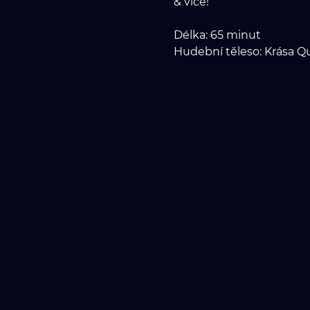
& více!
Délka: 65 minut
Hudební těleso: Krása Q