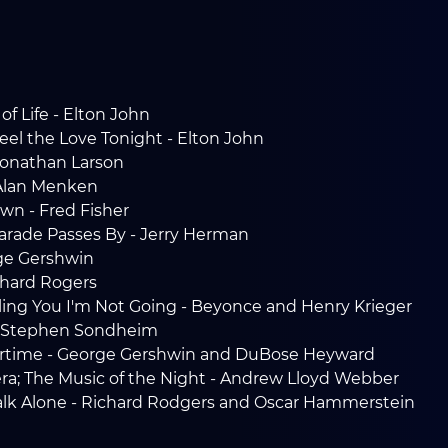
of Life - Elton John
eel the Love Tonight - Elton John
 Jonathan Larson
 Alan Menken
own - Fred Fisher
 Parade Passes By - Jerry Herman
ge Gershwin
chard Rogers
lling You I'm Not Going - Beyonce and Henry Krieger
 - Stephen Sondheim
rtime - George Gershwin and DuBose Heyward
a; The Music of the Night - Andrew Lloyd Webber
Walk Alone - Richard Rodgers and Oscar Hammerstein