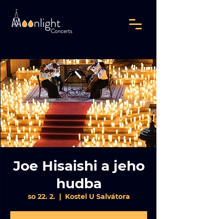
Joe Hisaishi a jeho
hudba
so 22. 2.
  |  
Kostel U Salvátora