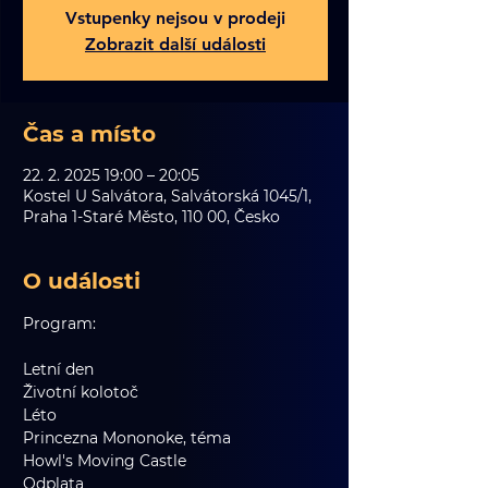
Vstupenky nejsou v prodeji
Zobrazit další události
Čas a místo
22. 2. 2025 19:00 – 20:05
Kostel U Salvátora, Salvátorská 1045/1,
Praha 1-Staré Město, 110 00, Česko
O události
Program:
Letní den
Životní kolotoč
Léto
Princezna Mononoke, téma
Howl's Moving Castle
Odplata