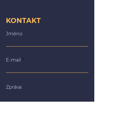
KONTAKT
Jméno
E-mail
Zpráva
Na našich webových stránkách používáme soubory
cookie, abychom vám poskytli co nejrelevantnější
zážitek tím, že si zapamatujeme vaše preference a
opakované návštěvy. Kliknutím na „Přijmout vše“
souhlasíte s používáním VŠECH souborů cookie. Můžete
však navštívit „Nastavení souborů cookie“ a poskytnout