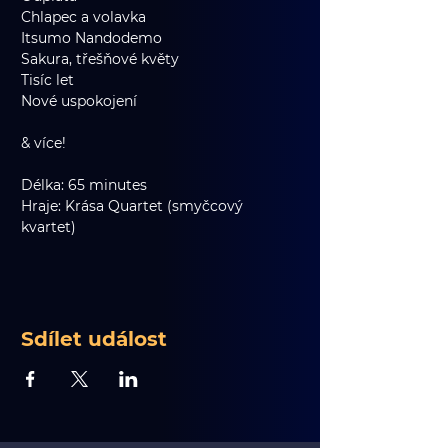
Chlapec a volavka
Itsumo Nandodemo
Sakura, třešňové květy
Tisíc let
Nové uspokojení
& více!
Délka: 65 minutes
Hraje: Krása Quartet (smyčcový 
kvartet)
Sdílet událost