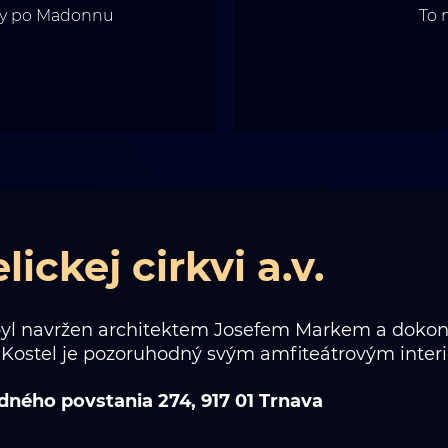
nny po Madonnu
To 
ickej cirkvi a.v.
byl navržen architektem Josefem Markem a dokonče
Kostel je pozoruhodný svým amfiteátrovým inte
ného povstania 274, 917 01 Trnava