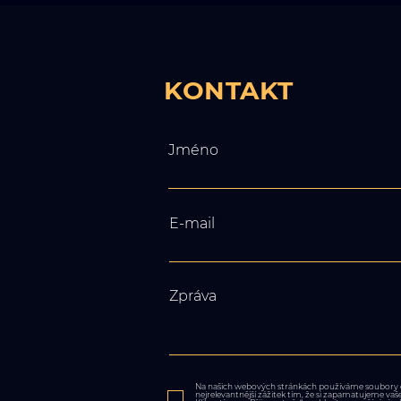
KONTAKT
Jméno
E-mail
Zpráva
Na našich webových stránkách používáme soubory 
nejrelevantnější zážitek tím, že si zapamatujeme va