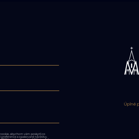
Úplné p
cookie, abychom vám poskytli co
še preference a opakované návštěvy.